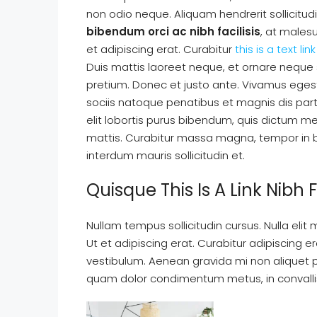
non odio neque. Aliquam hendrerit sollicitu
bibendum orci ac nibh facilisis
, at males
et adipiscing erat. Curabitur
this is a text link
Duis mattis laoreet neque, et ornare neque s
pretium. Donec et justo ante. Vivamus ege
sociis natoque penatibus et magnis dis partu
elit lobortis purus bibendum, quis dictum me
mattis. Curabitur massa magna, tempor in blan
interdum mauris sollicitudin et.
Quisque This Is A Link Nibh 
Nullam tempus sollicitudin cursus. Nulla elit 
Ut et adipiscing erat. Curabitur adipiscing
vestibulum. Aenean gravida mi non aliquet por
quam dolor condimentum metus, in convallis l