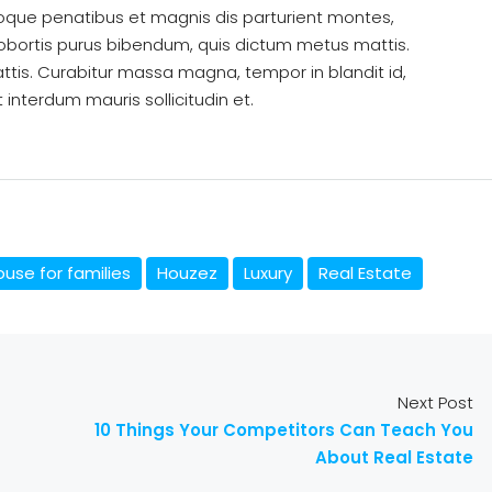
oque penatibus et magnis dis parturient montes,
t lobortis purus bibendum, quis dictum metus mattis.
attis. Curabitur massa magna, tempor in blandit id,
t interdum mauris sollicitudin et.
use for families
Houzez
Luxury
Real Estate
Next Post
10 Things Your Competitors Can Teach You
About Real Estate