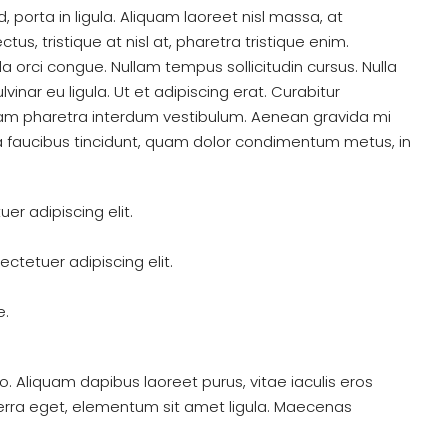
 porta in ligula. Aliquam laoreet nisl massa, at
ctus, tristique at nisl at, pharetra tristique enim.
uada orci congue. Nullam tempus sollicitudin cursus. Nulla
vinar eu ligula. Ut et adipiscing erat. Curabitur
Nam pharetra interdum vestibulum. Aenean gravida mi
i a faucibus tincidunt, quam dolor condimentum metus, in
er adipiscing elit.
ctetuer adipiscing elit.
e.
. Aliquam dapibus laoreet purus, vitae iaculis eros
verra eget, elementum sit amet ligula. Maecenas