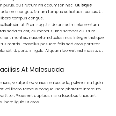
din purus, quis rutrum mi accumsan nec.
Quisque
uada orci congue. Nullam tempus sollicitudin cursus. Ut
libero tempus congue.
ollicitudin at. Proin sagittis dolor sed mi elementum
stas sodales est, eu rhoncus urna semper eu. Cum
rient montes, nascetur ridiculus mus. Integer tristique
tus mattis. Phasellus posuere felis sed eros porttitor
dit id, porta in ligula. Aliquam laoreet nisl massa, at
Facilisis At Malesuada
mauris, volutpat eu varius malesuada, pulvinar eu ligula.
 erat vel libero tempus congue. Nam pharetra interdum
ttitor. Praesent dapibus, nisi a faucibus tincidunt,
ibero ligula ut eros.